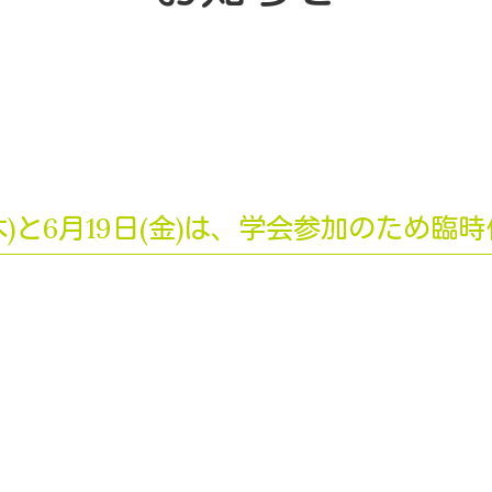
(木)と6月19日(金)は、学会参加のため臨
k
r
e
共
有