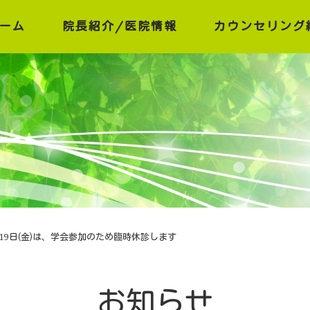
ーム
院長紹介/医院情報
カウンセリング
院長紹介
医院情報
6月19日(金)は、学会参加のため臨時休診します
お知らせ